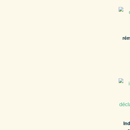
rém
Ind