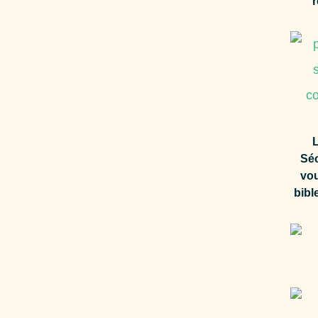
r
L
Séc
vou
bibl