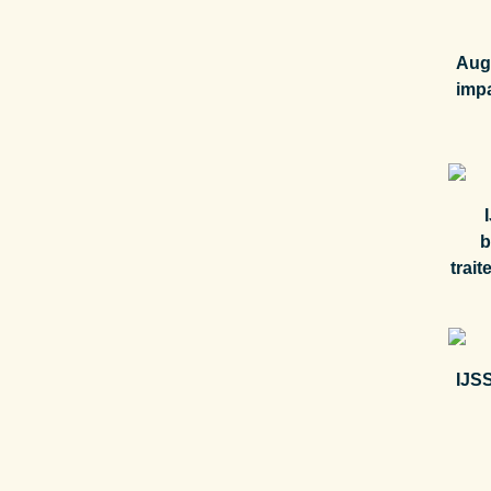
Aug
impa
b
trait
IJSS