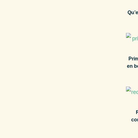
Qu’e
Pri
en b
co