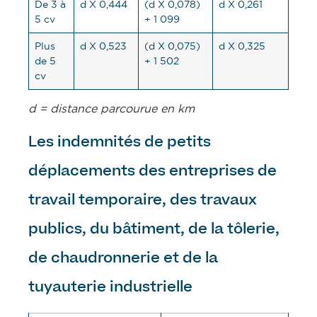
De 3 à
d X 0,444
(d X 0,078)
d X 0,261
5 cv
+ 1 099
Plus
d X 0,523
(d X 0,075)
d X 0,325
de 5
+ 1 502
cv
d = distance parcourue en km
Les indemnités de petits
déplacements des entreprises de
travail temporaire, des travaux
publics, du bâtiment, de la tôlerie,
de chaudronnerie et de la
tuyauterie industrielle