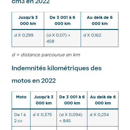
cm3 en 2022
Jusqu’à 3
De 3 001 à 6
Au delà de 6
000 km
000 km
000 km
d X 0,299
(d X 0,07) +
d X 0,162
458
d = distance parcourue en km
ndemnités kilométriques des
I
motos en 2022
Moto
Jusqu’à 3
De 3 001 à 6
Au delà de 6
000 km
000 km
000 km
De 1 à
d X 0,375
(d X 0,094)
d X 0,234
2 cv
+ 845