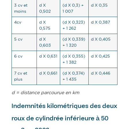
3 cv et
d X
(d X 0,3) +
d X 0,35
moins
0,502
1 007
4cv
d X
(d X 0,323)
d X 0,387
0,575
+ 1 262
5 cv
d X
(d X 0,339)
d X 0,405
0,603
+ 1 320
6 cv
d X 0,631
(d X 0,355)
d X 0,425
+ 1 382
7 cv et
d X 0,661
(d X 0,374)
d X 0,446
plus
+ 1 435
d = distance parcourue en km
Indemnités kilométriques des
deux
roux de cylindrée inférieure à 50