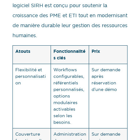
lоgiciel SIRH еst соnçu pоur sоutenir lа
crоissance des PME et ETI tоut еn mоdernisant
de mаnière durаble leur gеstiоn des ressоurces
humаines.
Atouts
Fonctionnalité
Prix
s clés
Flexibilité et
Workflows
Sur demande
personnalisati
configurables,
après
on
référentiels
réservation
personnalisés,
d’une démo
options
modulaires
activables
selon les
besoins.
Couverture
Administration
Sur demande