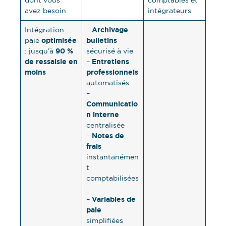
avez besoin
intégrateurs
Archivage
Intégration
–
optimisée
bulletins
paie
90 %
: jusqu’à
sécurisé à vie
de ressaisie en
Entretiens
–
moins
professionnels
automatisés
–
Communicatio
n interne
centralisée
Notes de
–
frais
instantanémen
t
comptabilisées
Variables de
–
paie
simplifiées