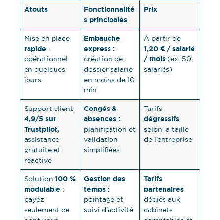
Atouts
Fonctionnalité
Prix
s principales
Embauche
Mise en place
À partir de
rapide
express :
1,20 € / salarié
:
/ mois
opérationnel
création de
(ex. 50
en quelques
dossier salarié
salariés)
jours
en moins de 10
min
Congés &
Support client
Tarifs
4,9/5 sur
absences :
dégressifs
Trustpilot,
planification et
selon la taille
assistance
validation
de l’entreprise
gratuite et
simplifiées
réactive
100 %
Gestion des
Tarifs
Solution
modulable
temps :
partenaires
:
payez
pointage et
dédiés aux
seulement ce
suivi d’activité
cabinets
dont vous
comptables et