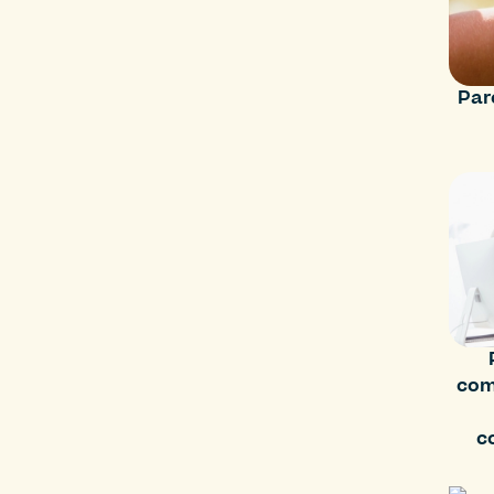
Par
com
c