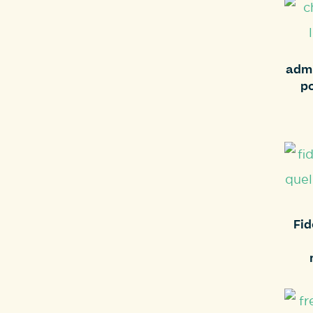
admi
po
Fid