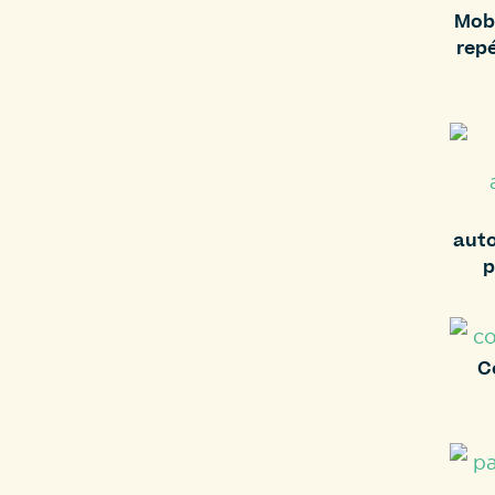
Mobi
repé
auto
p
C