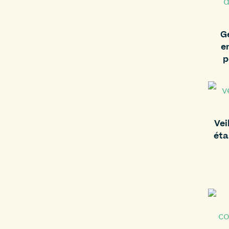
G
en
p
Vei
éta