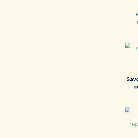
Savo
q