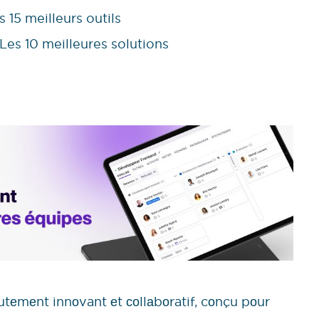
es 15 meilleurs outils
 Les 10 meilleures solutions
rutеmеnt innоvant еt соllаbоratif, cоnçu pоur