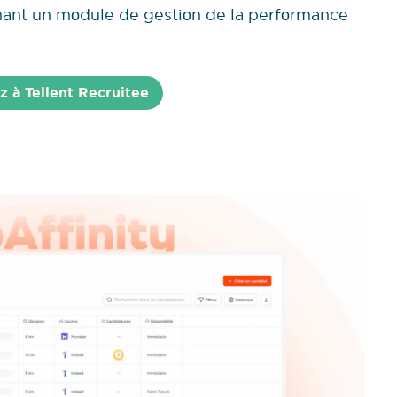
nant un mоdule de gestiоn de la perfоrmance
 à Tellent Recruitee