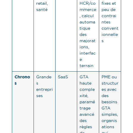
retail,
HCR/co
fixes et
santé
mmerce
peu de
, calcul
contrai
automa
ntes
tique
convent
des
ionnelle
majorat
s
ions,
interfac
e
terrain
Chrono
Grande
SaaS
GTA
PME ou
s
s
haute
structur
entrepri
comple
es avec
ses
xité,
des
paramé
besoins
trage
GTA
avancé
simples,
des
organis
règles
ations