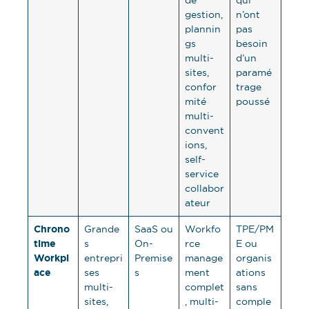
de
qui
gestion,
n’ont
plannin
pas
gs
besoin
multi-
d’un
sites,
paramé
confor
trage
mité
poussé
multi-
convent
ions,
self-
service
collabor
ateur
Chrono
Grande
SaaS ou
Workfo
TPE/PM
time
s
On-
rce
E ou
Workpl
entrepri
Premise
manage
organis
ace
ses
s
ment
ations
multi-
complet
sans
sites,
, multi-
comple