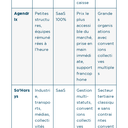
caisse
Agendr
Petites
SaaS
Prix le
Grande
ix
structu
100%
plus
s
res,
accessi
organis
équipes
ble du
ations
rémuné
marché,
avec
rées à
prise en
convent
l’heure
main
ions
immédi
collecti
ate,
ves
support
multiple
francop
s
hone
So’Hors
Industri
SaaS
Gestion
Secteur
ys
e,
multi-
tertiaire
transpo
statuts,
classiqu
rts,
convent
e sans
médias,
ions
contrai
collecti
collecti
ntes
vités
ves
convent