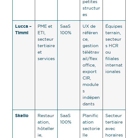
petites
structur
es
Lucca –
PME et
SaaS
UX de
Équipes
Timmi
ETI,
100%
référen
terrain,
secteur
ce,
secteur
tertiaire
gestion
s HCR
et
télétrav
ou
services
ail/flex
filiales
office,
internat
export
ionales
CIR,
module
s
indépen
dants
Skello
Restaur
SaaS
Planific
Secteur
ation,
100%
ation
tertiaire
hôteller
sectorie
avec
ie,
lle
horaires