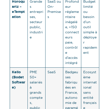
Horoqu
Grande
SaaS ou
Profond
Budget
artz –
s
On-
eur
limité
eTempt
entrepri
Premise
régleme
ou
ation
ses,
s
ntaire
besoin
secteur
inégalé
d’un
public,
e, +150
outil
industri
connect
simple à
e
eurs
déploye
paie,
r
contrôl
rapidem
e
ent
d’accès
intégré
Kelio
PME
SaaS
Badgeu
Ecosyst
(Bodet
50+
ses
ème
Softwar
salariés
fabriqu
internat
e)
à
ées en
ional
grands
France,
sans
compte
autono
entité
s,
mie de
français
public
paramé
e