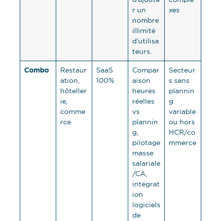
r un
xes
nombre
illimité
d’utilisa
teurs.
Combo
Restaur
SaaS
Compar
Secteur
ation,
100%
aison
s sans
hôteller
heures
plannin
ie,
réelles
g
comme
vs
variable
rce
plannin
ou hors
g,
HCR/co
pilotage
mmerce
masse
salariale
/CA,
intégrat
ion
logiciels
de