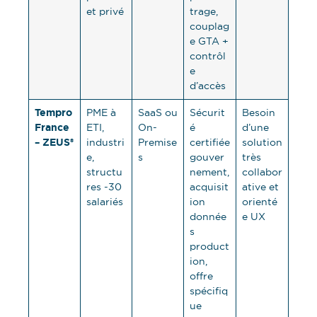
et privé
trage,
couplag
e GTA +
contrôl
e
d’accès
Tempro
PME à
SaaS ou
Sécurit
Besoin
France
ETI,
On-
é
d’une
– ZEUS®
industri
Premise
certifiée
solution
e,
s
gouver
très
structu
nement,
collabor
res -30
acquisit
ative et
salariés
ion
orienté
donnée
e UX
s
product
ion,
offre
spécifiq
ue