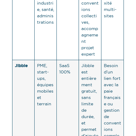
industri
convent
xité
e, santé,
ions
multi-
adminis
collecti
sites
trations
ves,
accomp
agneme
nt
projet
expert
Jibble
PME,
SaaS
Jibble
Besoin
start-
100%
est
d’un
ups,
entière
lien fort
équipes
ment
avec la
mobiles
gratuit,
paie
et
sans
français
terrain
limite
e ou
de
gestion
durée,
de
et
convent
permet
ions
d’ajoute
comple