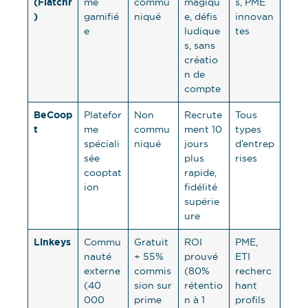
(Flatchr
me
commu
magiqu
s, PME
)
gamifié
niqué
e, défis
innovan
e
ludique
tes
s, sans
créatio
n de
compte
BeCoop
Platefor
Non
Recrute
Tous
t
me
commu
ment 10
types
spéciali
niqué
jours
d’entrep
sée
plus
rises
cooptat
rapide,
ion
fidélité
supérie
ure
Linkeys
Commu
Gratuit
ROI
PME,
nauté
+ 55%
prouvé
ETI
externe
commis
(80%
recherc
(40
sion sur
rétentio
hant
000
prime
n à 1
profils