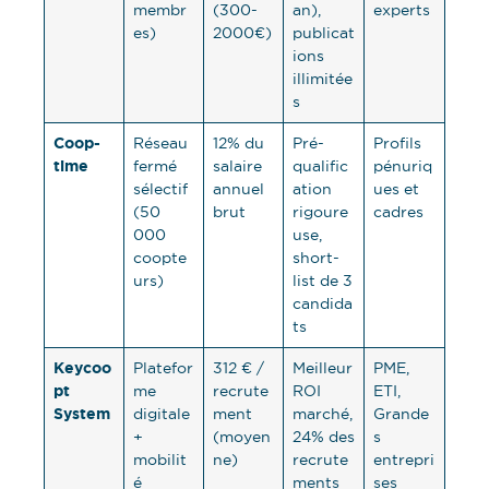
membr
(300-
an),
experts
es)
2000€)
publicat
ions
illimitée
s
Coop-
Réseau
12% du
Pré-
Profils
time
fermé
salaire
qualific
pénuriq
sélectif
annuel
ation
ues et
(50
brut
rigoure
cadres
000
use,
coopte
short-
urs)
list de 3
candida
ts
Keycoo
Platefor
312 € /
Meilleur
PME,
pt
me
recrute
ROI
ETI,
System
digitale
ment
marché,
Grande
+
(moyen
24% des
s
mobilit
ne)
recrute
entrepri
é
ments
ses