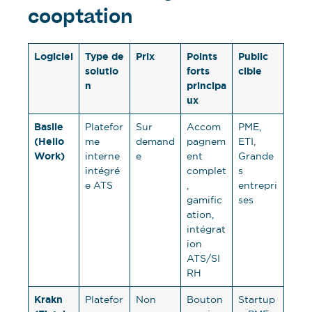
cooptation
Logiciel
Type de
Prix
Points
Public
solutio
forts
cible
n
principa
ux
Basile
Platefor
Sur
Accom
PME,
(Hello
me
demand
pagnem
ETI,
Work)
interne
e
ent
Grande
intégré
complet
s
e ATS
,
entrepri
gamific
ses
ation,
intégrat
ion
ATS/SI
RH
Krakn
Platefor
Non
Bouton
Startup