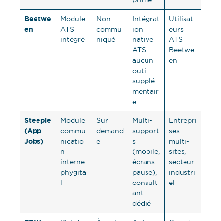
prime
Beetwe
Module
Non
Intégrat
Utilisat
en
ATS
commu
ion
eurs
intégré
niqué
native
ATS
ATS,
Beetwe
aucun
en
outil
supplé
mentair
e
Steeple
Module
Sur
Multi-
Entrepri
(App
commu
demand
support
ses
Jobs)
nicatio
e
s
multi-
n
(mobile,
sites,
interne
écrans
secteur
phygita
pause),
industri
l
consult
el
ant
dédié