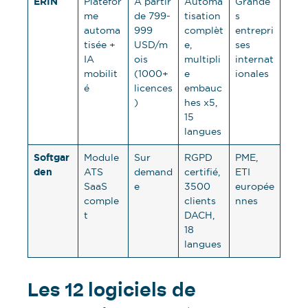
ERIN
Platefor
À partir
Automa
Grande
me
de 799-
tisation
s
automa
999
complèt
entrepri
tisée +
USD/m
e,
ses
IA
ois
multipli
internat
mobilit
(1000+
e
ionales
é
licences
embauc
)
hes x5,
15
langues
Softgar
Module
Sur
RGPD
PME,
den
ATS
demand
certifié,
ETI
SaaS
e
3500
europée
comple
clients
nnes
t
DACH,
18
langues
Les 12 logiciels de