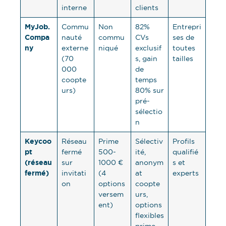
interne
clients
MyJob.
Commu
Non
82%
Entrepri
Compa
nauté
commu
CVs
ses de
ny
externe
niqué
exclusif
toutes
(70
s, gain
tailles
000
de
coopte
temps
urs)
80% sur
pré-
sélectio
n
Keycoo
Réseau
Prime
Sélectiv
Profils
pt
fermé
500-
ité,
qualifié
(réseau
sur
1000 €
anonym
s et
fermé)
invitati
(4
at
experts
on
options
coopte
versem
urs,
ent)
options
flexibles