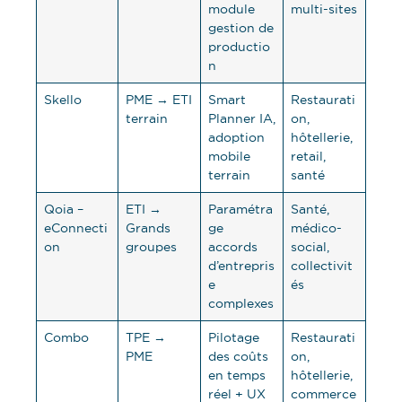
module
multi-sites
gestion de
productio
n
Skello
PME → ETI
Smart
Restaurati
terrain
Planner IA,
on,
adoption
hôtellerie,
mobile
retail,
terrain
santé
Qoia –
ETI →
Paramétra
Santé,
eConnecti
Grands
ge
médico-
on
groupes
accords
social,
d’entrepris
collectivit
e
és
complexes
Combo
TPE →
Pilotage
Restaurati
PME
des coûts
on,
en temps
hôtellerie,
réel + UX
commerce