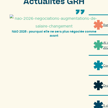
Actualités GRH
Ret
NAO 2026 : pourquoi elle ne sera plus négociée comme
avant
AI 
20
Con
Dro
5 c