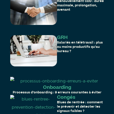
Renouvellement CDD : durée
maximale, prolongation,
avenant
GRH
Salariés en télétravail : plus
ou moins productifs qu’au
bureau ?
Onboarding
Processus d’onboarding : 9 erreurs courantes à éviter
Congés
Blues de rentrée : comment
le prévenir et détecter les
signaux faibles ?