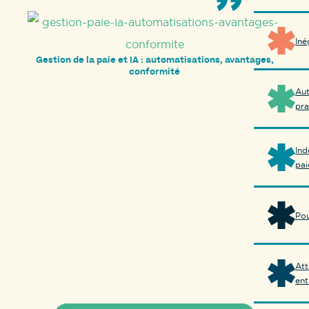
Iné
Gestion de la paie et IA : automatisations, avantages,
conformité
Aut
pra
Ind
pai
Pou
Att
ent