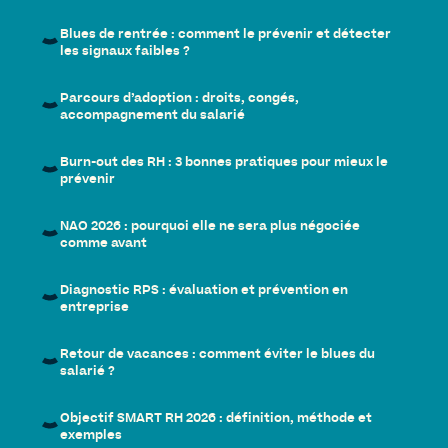
Blues de rentrée : comment le prévenir et détecter
les signaux faibles ?
Parcours d’adoption : droits, congés,
accompagnement du salarié
Burn-out des RH : 3 bonnes pratiques pour mieux le
prévenir
NAO 2026 : pourquoi elle ne sera plus négociée
comme avant
Diagnostic RPS : évaluation et prévention en
entreprise
Retour de vacances : comment éviter le blues du
salarié ?
Objectif SMART RH 2026 : définition, méthode et
exemples