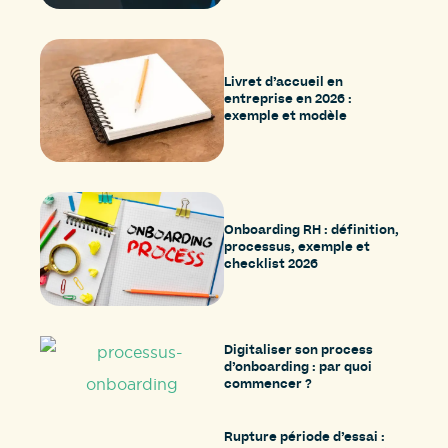
Livret d’accueil en
entreprise en 2026 :
exemple et modèle
Onboarding RH : définition,
processus, exemple et
checklist 2026
Digitaliser son process
d’onboarding : par quoi
commencer ?
Rupture période d’essai :