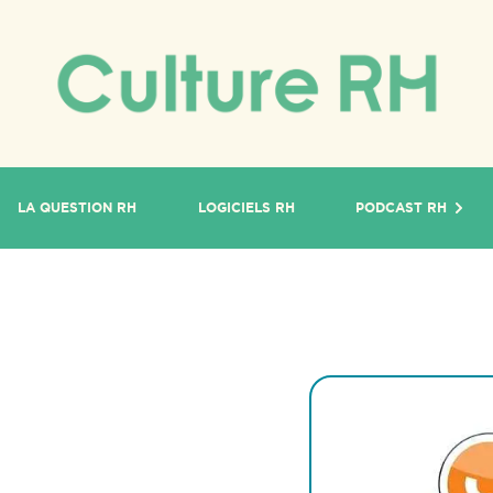
LA QUESTION RH
LOGICIELS RH
PODCAST RH