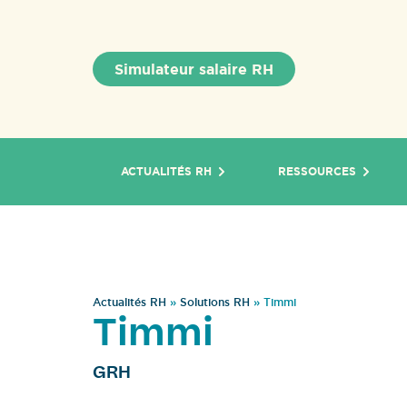
Simulateur salaire RH
ACTUALITÉS RH
RESSOURCES
Actualités RH
»
Solutions RH
»
Timmi
Timmi
GRH