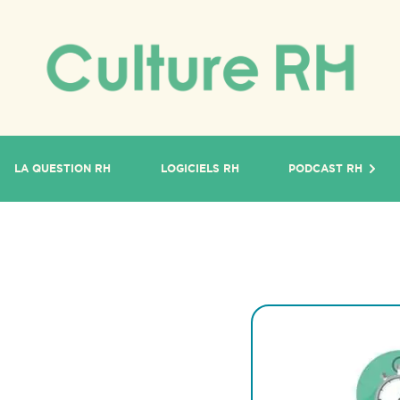
LA QUESTION RH
LOGICIELS RH
PODCAST RH