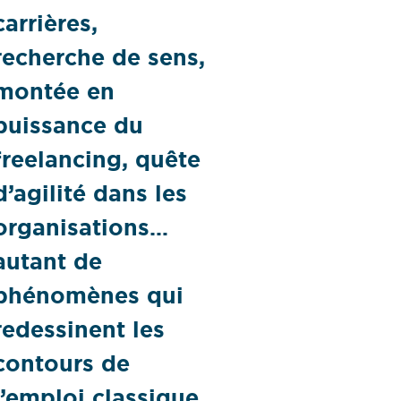
carrières,
recherche de sens,
montée en
puissance du
freelancing, quête
d’agilité dans les
organisations…
autant de
phénomènes qui
redessinent les
contours de
l’emploi classique.