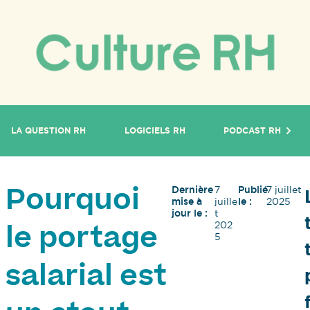
LA QUESTION RH
LOGICIELS RH
PODCAST RH
Dernière
7
Publié
7 juillet
Pourquoi
mise à
juille
le :
2025
jour le :
t
202
le portage
5
salarial est