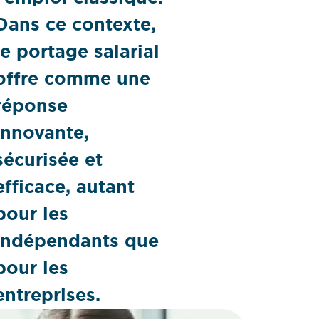
Dans ce contexte,
le portage salarial
offre comme une
réponse
innovante,
sécurisée et
efficace, autant
pour les
indépendants que
pour les
entreprises.