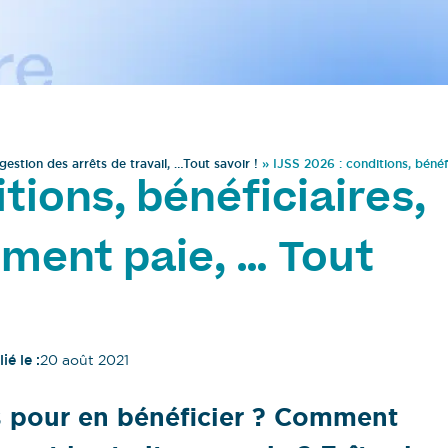
gestion des arrêts de travail, …Tout savoir !
»
IJSS 2026 : conditions, bénéf
tions, bénéficiaires,
ement paie, … Tout
ié le :
20 août 2021
s pour en bénéficier ? Comment