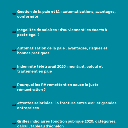
Gestion de la paie et IA : automatisations, avantages,
conformité
Inégalités de salaires : d’où viennent les écarts à
poste égal ?
Automatisation de la paie : avantages, risques et
bonnes pratiques
Indemnité télétravail 2026 : montant, calcul et
traitement en paie
Pourquoi les RH remettent en cause la juste
rémunération ?
Attentes salariales : la fracture entre PME et grandes
entreprises
Grilles indiciaires fonction publique 2026: catégories,
calcul, tableau d’échelon