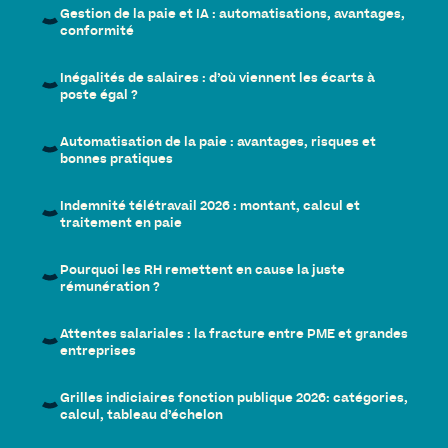
Gestion de la paie et IA : automatisations, avantages,
conformité
Inégalités de salaires : d’où viennent les écarts à
poste égal ?
Automatisation de la paie : avantages, risques et
bonnes pratiques
Indemnité télétravail 2026 : montant, calcul et
traitement en paie
Pourquoi les RH remettent en cause la juste
rémunération ?
Attentes salariales : la fracture entre PME et grandes
entreprises
Grilles indiciaires fonction publique 2026: catégories,
calcul, tableau d’échelon