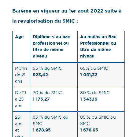
Barème en vigueur au 1er aout 2022 suite à
la revalorisation du SMIC :
Age
Diplôme < au bac
Au moins un Bac
professionnel ou
Professionnel ou
titre de même
titre de même
niveau
niveau
Moins
55 % du SMIC
65% du SMIC
923,42
1 091,32
de 21
ans
De 21
70 % du SMIC
80 % du SMIC
1 175,27
1 343,16
à 25
ans
26
85 % du SMIC ou
85 % du SMIC ou
ans
SMC
SMC
1 678,95
1 678,95
et
plus