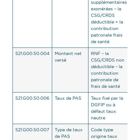
supplémentaires
exonérées – la
CSG/CRDS
déductible + la
contribution
patronale frais
de santé
S21.G00.50.004
Montant net
RNF – la
versé
CSG/CRDS non
déductible – la
contribution
patronale de
frais de santé
S21.G00.50.006
Taux de PAS
Taux fixé par la
DGFIP ou à
défaut taux
neutre
S21.G00.50.007
Type de taux
Code type
de PAS
origine taux