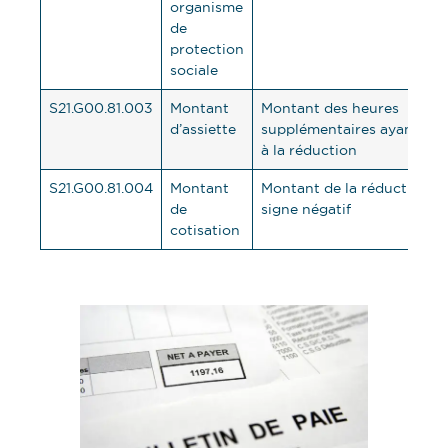
organisme
de
protection
sociale
S21.G00.81.003
Montant
Montant des heures
d’assiette
supplémentaires ayant don
à la réduction
S21.G00.81.004
Montant
Montant de la réduction a
de
signe négatif
cotisation