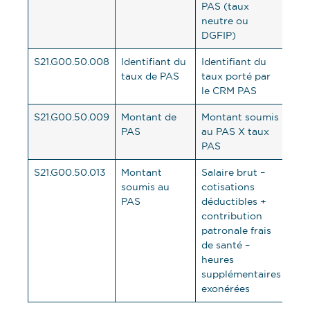
PAS (taux
neutre ou
DGFIP)
S21.G00.50.008
Identifiant du
Identifiant du
taux de PAS
taux porté par
le CRM PAS
S21.G00.50.009
Montant de
Montant soumis
PAS
au PAS X taux
PAS
S21.G00.50.013
Montant
Salaire brut –
soumis au
cotisations
PAS
déductibles +
contribution
patronale frais
de santé –
heures
supplémentaires
exonérées