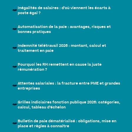
Inégalités de salaires : d’où viennent les écarts à
poste égal ?
Automatisation de la paie : avantages, risques et
bonnes pratiques
Indemnité télétravail 2026 : montant, calcul et
traitement en paie
Pourquoi les RH remettent en cause la juste
rémunération ?
Attentes salariales : la fracture entre PME et grandes
entreprises
Grilles indiciaires fonction publique 2026: catégories,
calcul, tableau d’échelon
Bulletin de paie dématérialisé : obligations, mise en
place et règles à connaître