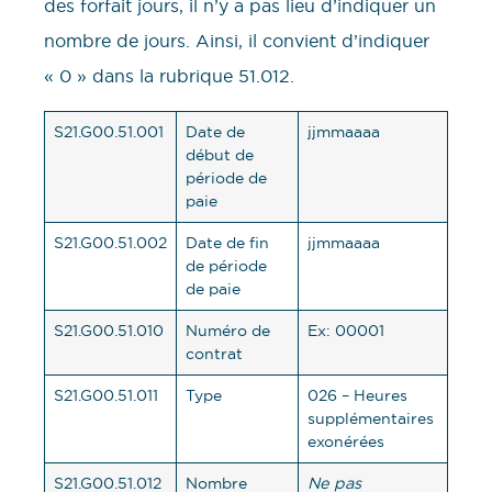
des forfait jours, il n’y a pas lieu d’indiquer un
nombre de jours. Ainsi, il convient d’indiquer
« 0 » dans la rubrique 51.012.
S21.G00.51.001
Date de
jjmmaaaa
début de
période de
paie
S21.G00.51.002
Date de fin
jjmmaaaa
de période
de paie
S21.G00.51.010
Numéro de
Ex: 00001
contrat
S21.G00.51.011
Type
026 – Heures
supplémentaires
exonérées
S21.G00.51.012
Nombre
Ne pas