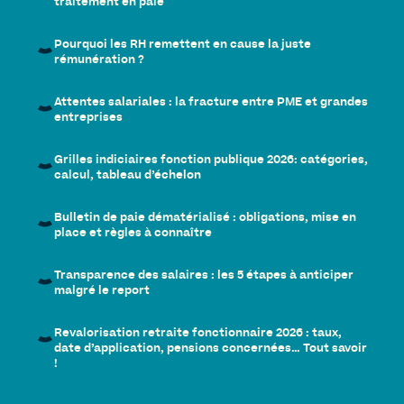
traitement en paie
Pourquoi les RH remettent en cause la juste
rémunération ?
Attentes salariales : la fracture entre PME et grandes
entreprises
Grilles indiciaires fonction publique 2026: catégories,
calcul, tableau d’échelon
Bulletin de paie dématérialisé : obligations, mise en
place et règles à connaître
Transparence des salaires : les 5 étapes à anticiper
malgré le report
Revalorisation retraite fonctionnaire 2026 : taux,
date d’application, pensions concernées… Tout savoir
!