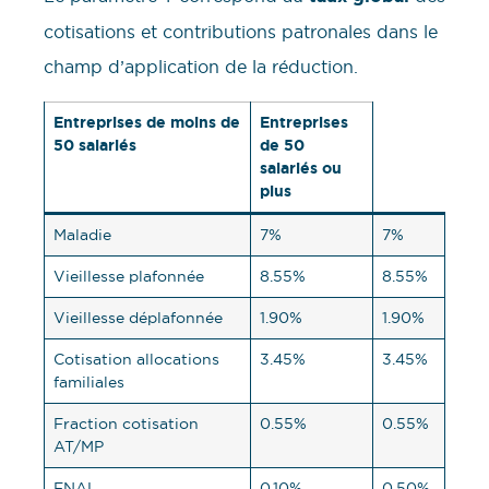
cotisations et contributions patronales dans le
champ d’application de la réduction.
Entreprises de moins de
Entreprises
50 salariés
de 50
salariés ou
plus
Maladie
7%
7%
Vieillesse plafonnée
8.55%
8.55%
Vieillesse déplafonnée
1.90%
1.90%
Cotisation allocations
3.45%
3.45%
familiales
Fraction cotisation
0.55%
0.55%
AT/MP
FNAL
0.10%
0.50%