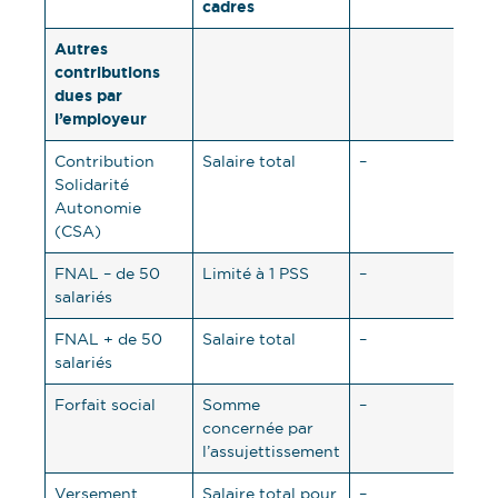
cadres
Autres
contributions
dues par
l’employeur
Contribution
Salaire total
–
0,3
Solidarité
Autonomie
(CSA)
FNAL – de 50
Limité à 1 PSS
–
0,1
salariés
FNAL + de 50
Salaire total
–
0,5
salariés
Forfait social
Somme
–
20
concernée par
l’assujettissement
Versement
Salaire total pour
–
vari