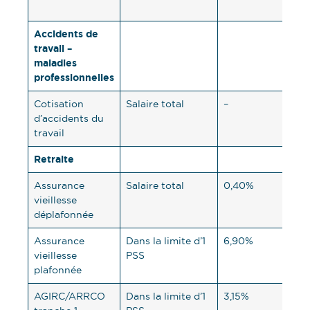
part
Accidents de
travail –
maladies
professionnelles
Cotisation
Salaire total
–
vari
d’accidents du
travail
Retraite
Assurance
Salaire total
0,40%
1,9
vieillesse
déplafonnée
Assurance
Dans la limite d’1
6,90%
8,5
vieillesse
PSS
plafonnée
AGIRC/ARRCO
Dans la limite d’1
3,15%
4,7