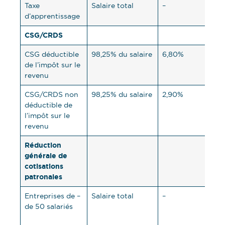
Taxe
Salaire total
–
0,6
d’apprentissage
CSG/CRDS
CSG déductible
98,25% du salaire
6,80%
–
de l’impôt sur le
revenu
CSG/CRDS non
98,25% du salaire
2,90%
–
déductible de
l’impôt sur le
revenu
Réduction
générale de
cotisations
patronales
Entreprises de –
Salaire total
–
vari
de 50 salariés
jusq
SMI