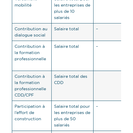
mobilité
les entreprises de
fon
plus de 10
de l
salariés
loca
Contribution au
Salaire total
–
0,0
dialogue social
Contribution à
Salaire total
–
0,5
la formation
1% 
professionnelle
fon
de l
Contribution à
Salaire total des
1%
la formation
CDD
professionnelle
CDD/CPF
Participation à
Salaire total pour
–
0,4
l’effort de
les entreprises de
construction
plus de 50
salariés