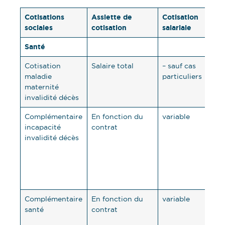
Cotisations
Assiette de
Cotisation
Coti
sociales
cotisation
salariale
pat
Santé
Cotisation
Salaire total
– sauf cas
7% 
maladie
particuliers
maternité
invalidité décès
Complémentaire
En fonction du
variable
vari
incapacité
contrat
min
invalidité décès
1,50
titr
l’as
déc
cad
Complémentaire
En fonction du
variable
vari
santé
contrat
au 
50%