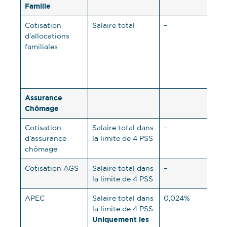
Famille
Cotisation
Salaire total
–
5,25
d’allocations
taux
familiales
de 
pour
sala
3,5
Assurance
Chômage
Cotisation
Salaire total dans
–
4,0
d’assurance
la limite de 4 PSS
chômage
Cotisation AGS
Salaire total dans
–
0,1
la limite de 4 PSS
APEC
Salaire total dans
0,024%
0,0
la limite de 4 PSS
Uniquement les