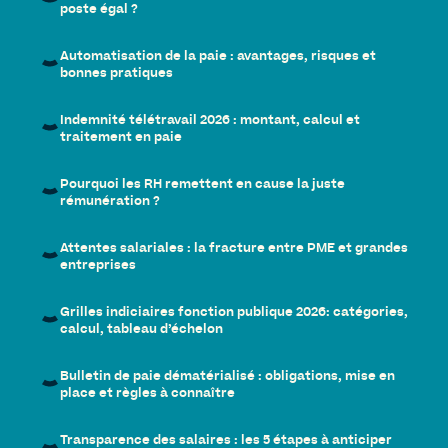
poste égal ?
Automatisation de la paie : avantages, risques et
bonnes pratiques
Indemnité télétravail 2026 : montant, calcul et
traitement en paie
Pourquoi les RH remettent en cause la juste
rémunération ?
Attentes salariales : la fracture entre PME et grandes
entreprises
Grilles indiciaires fonction publique 2026: catégories,
calcul, tableau d’échelon
Bulletin de paie dématérialisé : obligations, mise en
place et règles à connaître
Transparence des salaires : les 5 étapes à anticiper