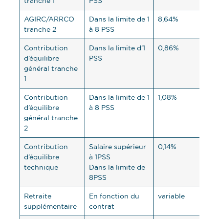
tranche 1
PSS
AGIRC/ARRCO
Dans la limite de 1
8,64%
12,
tranche 2
à 8 PSS
Contribution
Dans la limite d’1
0,86%
1,2
d’équilibre
PSS
général tranche
1
Contribution
Dans la limite de 1
1,08%
1,6
d’équilibre
à 8 PSS
général tranche
2
Contribution
Salaire supérieur
0,14%
0,2
d’équilibre
à 1PSS
technique
Dans la limite de
8PSS
Retraite
En fonction du
variable
vari
supplémentaire
contrat