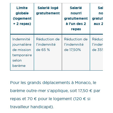
Limite
Salarié logé
Salarié
Salarié
globale
gratuitement
nourri
nourri
(logement
gratuitement
gratuiteme
+ 2 repas)
à l’un des 2
aux 2 repa
repas
Indemnité
Réduction de
Réduction de
Réduction 
journalière
l’indemnité
l’indemnité
l’indemnité
de mission
de 65 %
de 17,50%
de 35%
temporaire
selon
barème
Pour les grands déplacements à Monaco, le
barème outre-mer s’applique, soit 17,50 € par
repas et 70 € pour le logement (120 € si
travailleur handicapé).