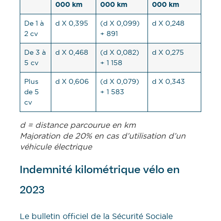
000 km
000 km
000 km
De 1 à
d X 0,395
(d X 0,099)
d X 0,248
2 cv
+ 891
De 3 à
d X 0,468
(d X 0,082)
d X 0,275
5 cv
+ 1 158
Plus
d X 0,606
(d X 0,079)
d X 0,343
de 5
+ 1 583
cv
d = distance parcourue en km
Majoration de 20% en cas d’utilisation d’un
véhicule électrique
Indemnité kilométrique vélo en
2023
Le bulletin officiel de la Sécurité Sociale