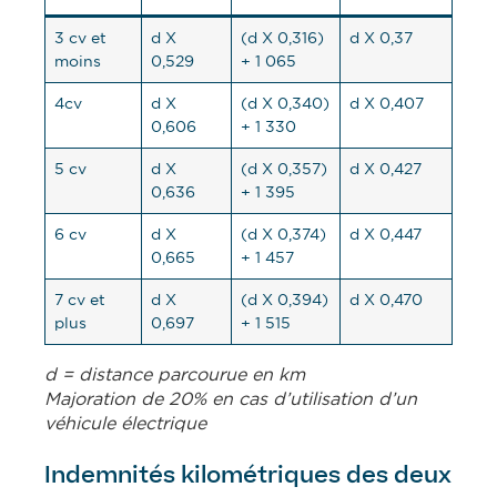
3 cv et
d X
(d X 0,316)
d X 0,37
moins
0,529
+ 1 065
4cv
d X
(d X 0,340)
d X 0,407
0,606
+ 1 330
5 cv
d X
(d X 0,357)
d X 0,427
0,636
+ 1 395
6 cv
d X
(d X 0,374)
d X 0,447
0,665
+ 1 457
7 cv et
d X
(d X 0,394)
d X 0,470
plus
0,697
+ 1 515
d = distance parcourue en km
Majoration de 20% en cas d’utilisation d’un
véhicule électrique
Indemnités kilométriques des
deux