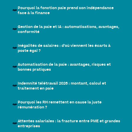
Pourquoi la fonction paie prend son indépendance
face à la finance
Gestion de la paie et IA : automatisations, avantages,
conformité
Inégalités de salaires : d’où viennent les écarts à
poste égal ?
Automatisation de la paie : avantages, risques et
bonnes pratiques
Indemnité télétravail 2026 : montant, calcul et
traitement en paie
Pourquoi les RH remettent en cause la juste
rémunération ?
Attentes salariales : la fracture entre PME et grandes
entreprises