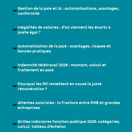
Gestion de la paie et IA : automatisations, avantages,
conformité
Inégalités de salaires : d’où viennent les écarts à
poste égal ?
Automatisation de la paie : avantages, risques et
bonnes pratiques
Indemnité télétravail 2026 : montant, calcul et
traitement en paie
Pourquoi les RH remettent en cause la juste
rémunération ?
Attentes salariales : la fracture entre PME et grandes
entreprises
Grilles indiciaires fonction publique 2026: catégories,
calcul, tableau d’échelon