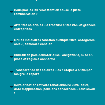
Pourquoi les RH remettent en cause la juste
rémunération ?
Attentes salariales : la fracture entre PME et grandes
entreprises
Grilles indiciaires fonction publique 2026: catégories,
calcul, tableau d’échelon
Bulletin de paie dématérialisé : obligations, mise en
place et règles à connaître
Transparence des salaires : les 5 étapes à anticiper
malgré le report
Revalorisation retraite fonctionnaire 2026 : taux,
date d’application, pensions concernées… Tout savoir
!