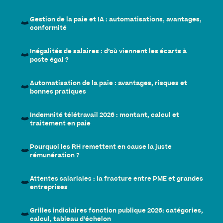
Gestion de la paie et IA : automatisations, avantages,
conformité
Inégalités de salaires : d’où viennent les écarts à
poste égal ?
Automatisation de la paie : avantages, risques et
bonnes pratiques
Indemnité télétravail 2026 : montant, calcul et
traitement en paie
Pourquoi les RH remettent en cause la juste
rémunération ?
Attentes salariales : la fracture entre PME et grandes
entreprises
Grilles indiciaires fonction publique 2026: catégories,
calcul, tableau d’échelon