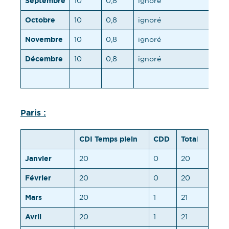
Septembre
10
0,8
ignoré
10
Octobre
10
0,8
ignoré
10
Novembre
10
0,8
ignoré
10
Décembre
10
0,8
ignoré
10
10
Paris :
CDI Temps plein
CDD
Tota
l
Janvier
20
0
20
Février
20
0
20
Mars
20
1
21
Avril
20
1
21