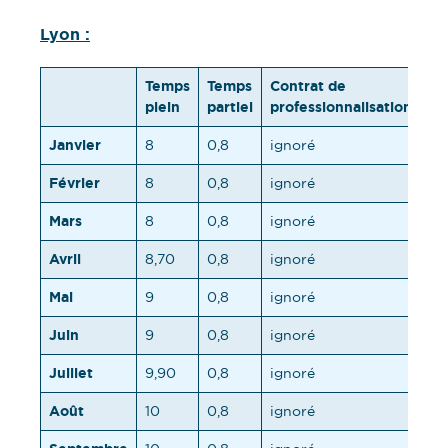
Lyon :
Temps
Temps
Contrat de
To
plein
partiel
professionnalisation
Janvier
8
0,8
ignoré
8,
Février
8
0,8
ignoré
8,
Mars
8
0,8
ignoré
8,
Avril
8,70
0,8
ignoré
9,
Mai
9
0,8
ignoré
9,
Juin
9
0,8
ignoré
9,
Juillet
9,90
0,8
ignoré
10
Août
10
0,8
ignoré
10