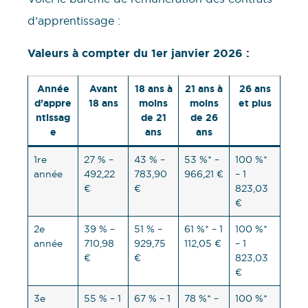
d’apprentissage :
Valeurs à compter du 1er janvier 2026 :
Année
Avant
18 ans à
21 ans à
26 ans
d’appre
18 ans
moins
moins
et plus
ntissag
de 21
de 26
e
ans
ans
1re
27 % –
43 % –
53 %* –
100 %*
année
492,22
783,90
966,21 €
– 1
€
€
823,03
€
2e
39 % –
51 % –
61 %* – 1
100 %*
année
710,98
929,75
112,05 €
– 1
€
€
823,03
€
3e
55 % – 1
67 % – 1
78 %* –
100 %*