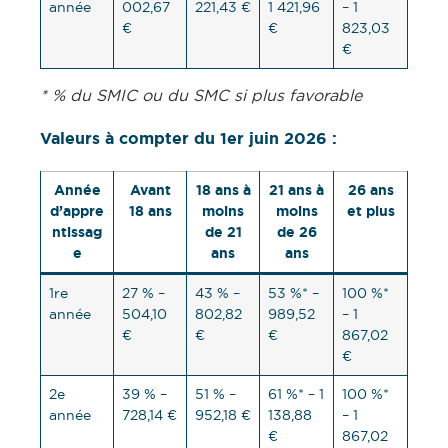
année
002,67
221,43 €
1 421,96
– 1
€
€
823,03
€
* % du SMIC ou du SMC si plus favorable
Valeurs à compter du 1er juin 2026 :
Année
Avant
18 ans à
21 ans à
26 ans
d’appre
18 ans
moins
moins
et plus
ntissag
de 21
de 26
e
ans
ans
1re
27 % –
43 % –
53 %* –
100 %*
année
504,10
802,82
989,52
– 1
€
€
€
867,02
€
2e
39 % –
51 % –
61 %* – 1
100 %*
année
728,14 €
952,18 €
138,88
– 1
€
867,02