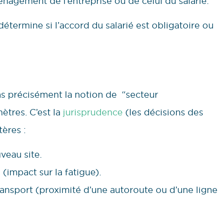
ménagement de l’entreprise ou de celui du salarié.
 détermine si l’accord du salarié est obligatoire ou
 pas précisément la notion de “secteur
tres. C’est la
jurisprudence
(les décisions des
tères :
veau site.
(impact sur la fatigue).
transport (proximité d’une autoroute ou d’une ligne