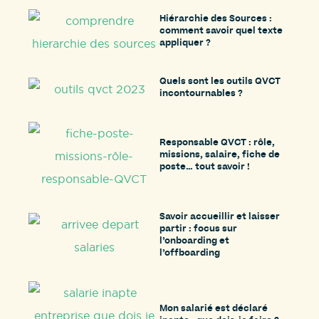
Hiérarchie des Sources :
comment savoir quel texte
appliquer ?
Quels sont les outils QVCT
incontournables ?
Responsable QVCT : rôle,
missions, salaire, fiche de
poste… tout savoir !
Savoir accueillir et laisser
partir : focus sur
l’onboarding et
l’offboarding
Mon salarié est déclaré