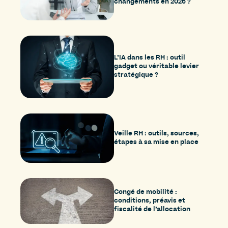
changements en 2026 ?
L’IA dans les RH : outil
gadget ou véritable levier
stratégique ?
Veille RH : outils, sources,
étapes à sa mise en place
Congé de mobilité :
conditions, préavis et
fiscalité de l’allocation