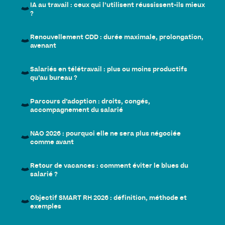
IA au travail : ceux qui l’utilisent réussissent-ils mieux
?
Renouvellement CDD : durée maximale, prolongation,
avenant
Salariés en télétravail : plus ou moins productifs
qu’au bureau ?
Parcours d’adoption : droits, congés,
accompagnement du salarié
NAO 2026 : pourquoi elle ne sera plus négociée
comme avant
Retour de vacances : comment éviter le blues du
salarié ?
Objectif SMART RH 2026 : définition, méthode et
exemples