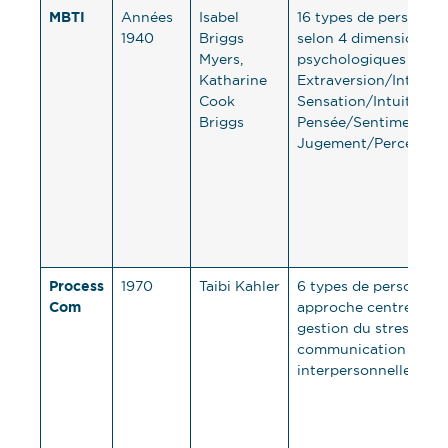
MBTI
Années
Isabel
16 types de personnal
1940
Briggs
selon 4 dimensions
Myers,
psychologiques :
Katharine
Extraversion/Introver
Cook
Sensation/Intuition,
Briggs
Pensée/Sentiment,
Jugement/Perceptio
Process
1970
Taibi Kahler
6 types de personnali
Com
approche centrée sur 
gestion du stress et l
communication
interpersonnelle