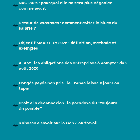
NAO 2026 : pourquoi elle ne sera plus négociée
comme avant
Retour de vacances : comment éviter le blues du
salarié ?
Objectif SMART RH 2026 : définition, méthode et
exemples
AI Act : les obligations des entreprises à compter du 2
août 2026
Congés payés non pris : la France laisse 6 jours au
tapis
Droit à la déconnexion : le paradoxe du “toujours
disponible”
5 choses à savoir sur la Gen Z au travail