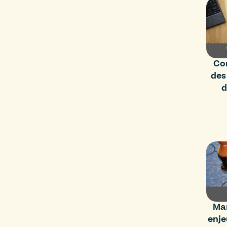
Co
des
d
Mar
enje