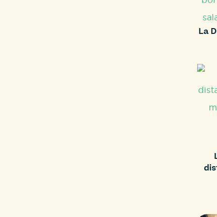
La D
dis