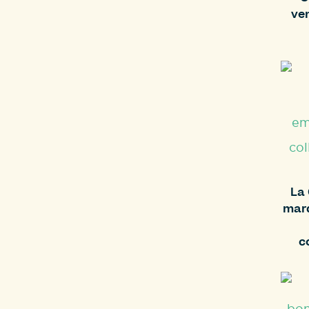
ve
La 
marq
c