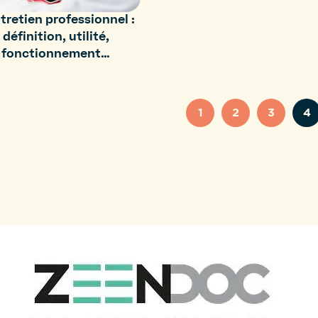
ntretien professionnel :
définition, utilité,
fonctionnement…
1
2
3
4