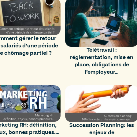
mment gérer le retour
 salariés d’une période
Télétravail :
e chômage partiel ?
réglementation, mise en
place, obligations de
l’employeur…
keting RH: définition,
Succession Planning: les
ux, bonnes pratiques….
enjeux de