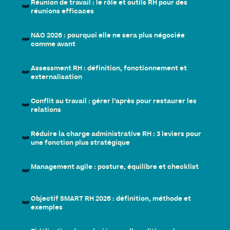
Réunion de travail : le rôle et outils RH pour des
réunions efficaces
NAO 2026 : pourquoi elle ne sera plus négociée
comme avant
Assessment RH : définition, fonctionnement et
externalisation
Conflit au travail : gérer l’après pour restaurer les
relations
Réduire la charge administrative RH : 3 leviers pour
une fonction plus stratégique
Management agile : posture, équilibre et checklist
Objectif SMART RH 2026 : définition, méthode et
exemples