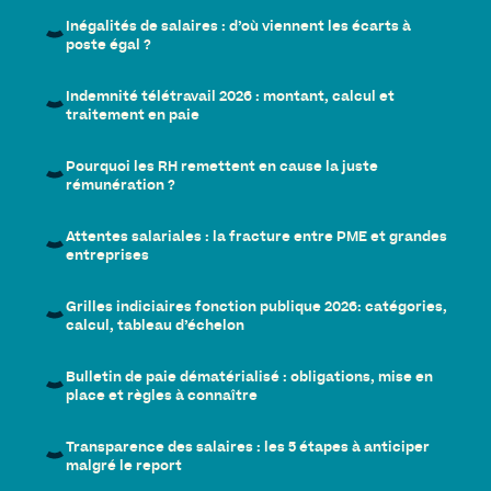
Inégalités de salaires : d’où viennent les écarts à
poste égal ?
Indemnité télétravail 2026 : montant, calcul et
traitement en paie
Pourquoi les RH remettent en cause la juste
rémunération ?
Attentes salariales : la fracture entre PME et grandes
entreprises
Grilles indiciaires fonction publique 2026: catégories,
calcul, tableau d’échelon
Bulletin de paie dématérialisé : obligations, mise en
place et règles à connaître
Transparence des salaires : les 5 étapes à anticiper
malgré le report