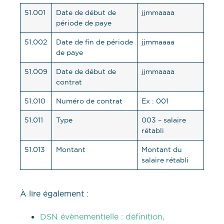
51.001
Date de début de
jjmmaaaa
période de paye
51.002
Date de fin de période
jjmmaaaa
de paye
51.009
Date de début de
jjmmaaaa
contrat
51.010
Numéro de contrat
Ex : 001
51.011
Type
003 – salaire
rétabli
51.013
Montant
Montant du
salaire rétabli
À lire également :
DSN évènementielle : définition,