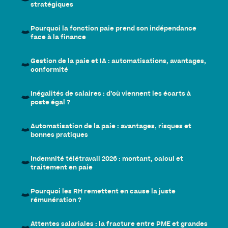
stratégiques
Pourquoi la fonction paie prend son indépendance
face à la finance
Gestion de la paie et IA : automatisations, avantages,
conformité
Inégalités de salaires : d’où viennent les écarts à
poste égal ?
Automatisation de la paie : avantages, risques et
bonnes pratiques
Indemnité télétravail 2026 : montant, calcul et
traitement en paie
Pourquoi les RH remettent en cause la juste
rémunération ?
Attentes salariales : la fracture entre PME et grandes