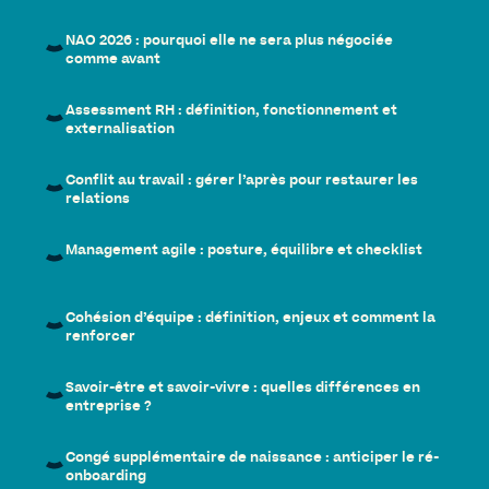
NAO 2026 : pourquoi elle ne sera plus négociée
comme avant
Assessment RH : définition, fonctionnement et
externalisation
Conflit au travail : gérer l’après pour restaurer les
relations
Management agile : posture, équilibre et checklist
Cohésion d’équipe : définition, enjeux et comment la
renforcer
Savoir-être et savoir-vivre : quelles différences en
entreprise ?
Congé supplémentaire de naissance : anticiper le ré-
onboarding