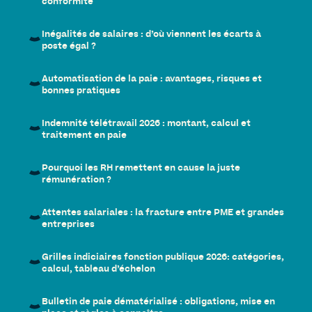
conformité
Inégalités de salaires : d’où viennent les écarts à
poste égal ?
Automatisation de la paie : avantages, risques et
bonnes pratiques
Indemnité télétravail 2026 : montant, calcul et
traitement en paie
Pourquoi les RH remettent en cause la juste
rémunération ?
Attentes salariales : la fracture entre PME et grandes
entreprises
Grilles indiciaires fonction publique 2026: catégories,
calcul, tableau d’échelon
Bulletin de paie dématérialisé : obligations, mise en