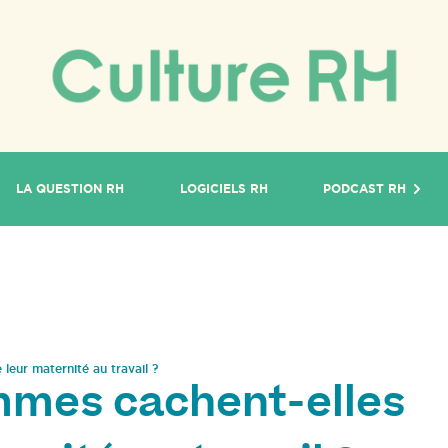
LA QUESTION RH
LOGICIELS RH
PODCAST RH
leur maternité au travail ?
mmes cachent-elles