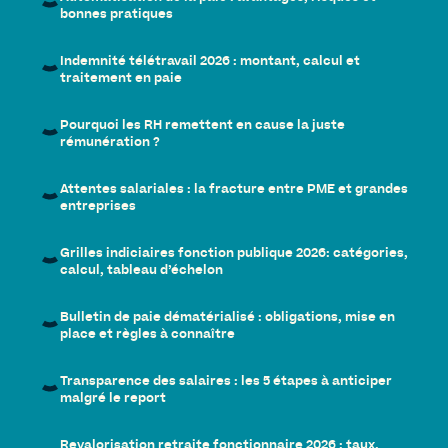
bonnes pratiques
Indemnité télétravail 2026 : montant, calcul et
traitement en paie
Pourquoi les RH remettent en cause la juste
rémunération ?
Attentes salariales : la fracture entre PME et grandes
entreprises
Grilles indiciaires fonction publique 2026: catégories,
calcul, tableau d’échelon
Bulletin de paie dématérialisé : obligations, mise en
place et règles à connaître
Transparence des salaires : les 5 étapes à anticiper
malgré le report
Revalorisation retraite fonctionnaire 2026 : taux,