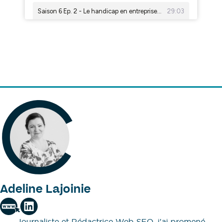
Adeline Lajoinie
Journaliste et Rédactrice Web SEO, j'ai promené