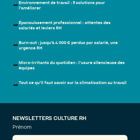
Environnement de travail : 5 solutions pour
l’améliorer
Épanouissement professionnel : attentes des
salariés et leviers RH
Burn-out : jusqu’à 4 000 € perdus par salarié, une
urgence RH
Micro-irritants du quotidien : l’usure silencieuse des
équipes
Tout ce qu’il faut savoir sur la climatisation au travail
NEWSLETTERS CULTURE RH
Prénom