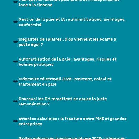
Pourquoi la fonction paie prend son indépendance
face à la finance
Gestion de la paie et IA : automatisations, avantages,
conformité
Inégalités de salaires : d’où viennent les écarts à
poste égal ?
Automatisation de la paie : avantages, risques et
bonnes pratiques
Indemnité télétravail 2026 : montant, calcul et
traitement en paie
Pourquoi les RH remettent en cause la juste
rémunération ?
Attentes salariales : la fracture entre PME et grandes
entreprises