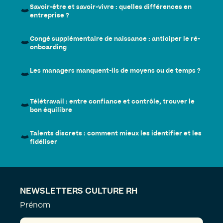
Savoir-être et savoir-vivre : quelles différences en
entreprise ?
Congé supplémentaire de naissance : anticiper le ré-
onboarding
Les managers manquent-ils de moyens ou de temps ?
Télétravail : entre confiance et contrôle, trouver le
bon équilibre
Talents discrets : comment mieux les identifier et les
fidéliser
NEWSLETTERS CULTURE RH
Prénom