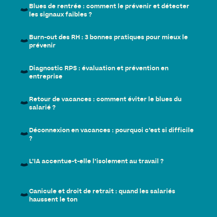
Blues de rentrée : comment le prévenir et détecter
les signaux faibles ?
Burn-out des RH : 3 bonnes pratiques pour mieux le
prévenir
Diagnostic RPS : évaluation et prévention en
entreprise
Retour de vacances : comment éviter le blues du
salarié ?
Déconnexion en vacances : pourquoi c’est si difficile
?
L’IA accentue-t-elle l’isolement au travail ?
Canicule et droit de retrait : quand les salariés
haussent le ton