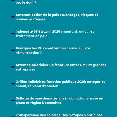
poste égal ?
Automatisation de la paie : avantages, risques et
bonnes pratiques
Indemnité télétravail 2026 : montant, calcul et
traitement en paie
Pourquoi les RH remettent en cause la juste
rémunération ?
Attentes salariales : la fracture entre PME et grandes
entreprises
Grilles indiciaires fonction publique 2026: catégories,
calcul, tableau d’échelon
Bulletin de paie dématérialisé : obligations, mise en
place et règles à connaître
Transparence des salaires : les 5 étapes à anticiper