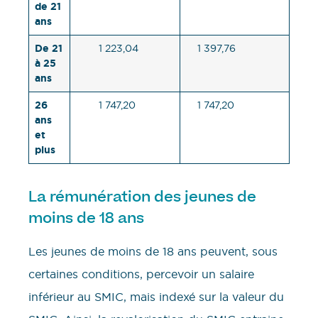
de 21
ans
De 21
1 223,04
1 397,76
à 25
ans
26
1 747,20
1 747,20
ans
et
plus
La rémunération des jeunes de
moins de 18 ans
Les jeunes de moins de 18 ans peuvent, sous
certaines conditions, percevoir un salaire
inférieur au SMIC, mais indexé sur la valeur du