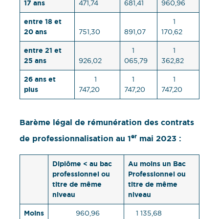
17 ans
471,74
681,41
960,96
entre 18 et
1
20 ans
751,30
891,07
170,62
entre 21 et
1
1
25 ans
926,02
065,79
362,82
26 ans et
1
1
1
plus
747,20
747,20
747,20
Barème légal de rémunération des contrats
er
de professionnalisation au 1
mai 2023 :
Diplôme < au bac
Au moins un Bac
professionnel ou
Professionnel ou
titre de même
titre de même
niveau
niveau
Moins
960,96
1 135,68