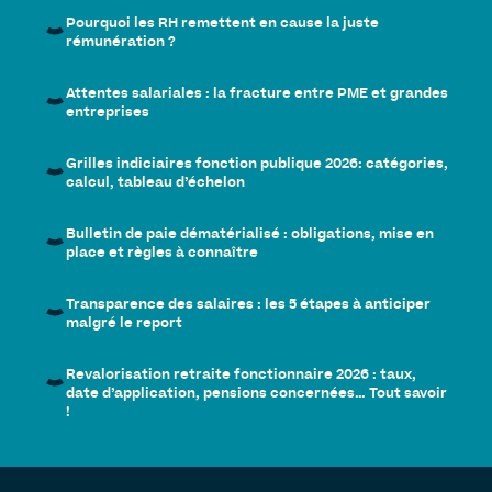
Pourquoi les RH remettent en cause la juste
rémunération ?
Attentes salariales : la fracture entre PME et grandes
entreprises
Grilles indiciaires fonction publique 2026: catégories,
calcul, tableau d’échelon
Bulletin de paie dématérialisé : obligations, mise en
place et règles à connaître
Transparence des salaires : les 5 étapes à anticiper
malgré le report
Revalorisation retraite fonctionnaire 2026 : taux,
date d’application, pensions concernées… Tout savoir
!