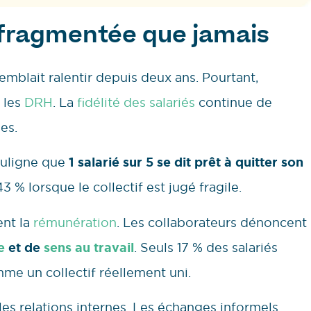
 fragmentée que jamais
emblait ralentir depuis deux ans. Pourtant,
 les
DRH
. La
fidélité des salariés
continue de
es.
uligne que
1 salarié sur 5 se dit prêt à quitter son
 % lorsque le collectif est jugé fragile.
nt la
rémunération
. Les collaborateurs dénoncent
e
et de
sens
au travail
. Seuls 17 % des salariés
me un collectif réellement uni.
s relations internes. Les échanges informels