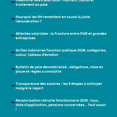
Indemnité télétravail 2026 : montant, calcul et
traitement en paie
Pourquoi les RH remettent en cause la juste
rémunération ?
Attentes salariales : la fracture entre PME et grandes
entreprises
Grilles indiciaires fonction publique 2026: catégories,
calcul, tableau d’échelon
Bulletin de paie dématérialisé : obligations, mise en
place et règles à connaître
Transparence des salaires : les 5 étapes à anticiper
malgré le report
Revalorisation retraite fonctionnaire 2026 : taux,
date d’application, pensions concernées… Tout savoir
!