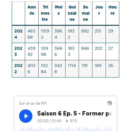
Ann
Tri
Moi
Qui
Se
Jou
Heu
ée
mes
s
nzai
mai
r
re
tre
ne
ne
202
463
1159
386
193
892
213
29
4
68
2
4
2
202
439
109
366
183
846
202
27
3
92
98
6
3
202
4113
102
342
1714
791
189
26
2
6
84
8