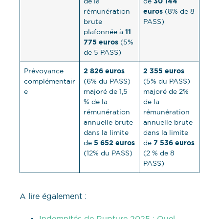
30 144
de la
de
euros
rémunération
(8% de 8
brute
PASS)
11
plafonnée à
775 euros
(5%
de 5 PASS)
2 826 euros
2 355 euros
Prévoyance
complémentair
(6% du PASS)
(5% du PASS)
e
majoré de 1,5
majoré de 2%
% de la
de la
rémunération
rémunération
annuelle brute
annuelle brute
dans la limite
dans la limite
5 652 euros
7 536 euros
de
de
(12% du PASS)
(2 % de 8
PASS)
A lire également :
Indemnités de Rupture 2025 : Quel