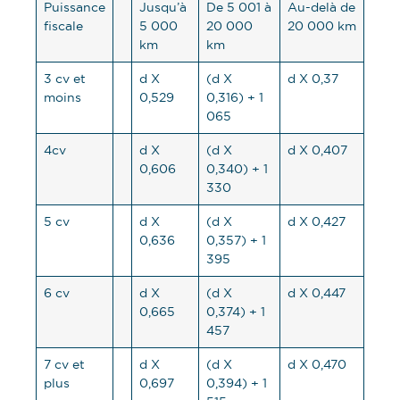
Puissance
Jusqu’à
De 5 001 à
Au-delà de
fiscale
5 000
20 000
20 000 km
km
km
3 cv et
d X
(d X
d X 0,37
moins
0,529
0,316) + 1
065
4cv
d X
(d X
d X 0,407
0,606
0,340) + 1
330
5 cv
d X
(d X
d X 0,427
0,636
0,357) + 1
395
6 cv
d X
(d X
d X 0,447
0,665
0,374) + 1
457
7 cv et
d X
(d X
d X 0,470
plus
0,697
0,394) + 1