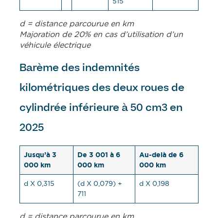
515
d = distance parcourue en km
Majoration de 20% en cas d’utilisation d’un
véhicule électrique
Barème des indemnités
kilométriques des deux roues de
cylindrée inférieure à 50 cm3 en
2025
Jusqu’à 3
De 3 001 à 6
Au-delà de 6
000 km
000 km
000 km
d X 0,315
(d X 0,079) +
d X 0,198
711
d = distance parcourue en km